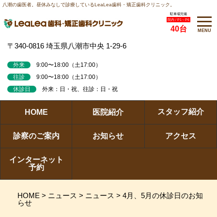
八潮の歯医者。昼休みなしで診療しているLeaLea歯科・矯正歯科クリニック。
駐車場完備
院内 / P1～P6
40台
MENU
〒340-0816 埼玉県八潮市中央 1-29-6
外来
9:00〜18:00（土17:00）
往診
9:00〜18:00（土17:00）
休診日
外来：日・祝、往診：日・祝
スタッフ紹介
HOME
医院紹介
診察のご案内
お知らせ
アクセス
インターネット
予約
HOME
>
ニュース
>
ニュース
>
4月、5月の休診日のお知
らせ