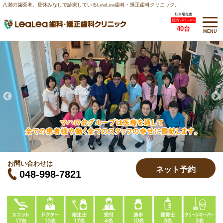
八潮の歯医者。昼休みなしで診療しているLeaLea歯科・矯正歯科クリニック。
駐車場完備
院内 / P1～P6
40台
MENU
お問い合わせは
ネット予約
048-998-7821