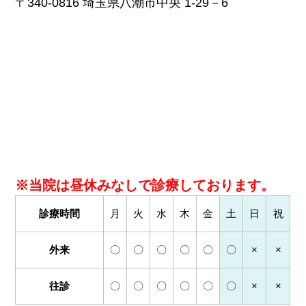
〒340-0816 埼玉県八潮市中央 1-29－6
※当院は昼休みなしで診療しております。
診療時間
月
火
水
木
金
土
日
祝
外来
〇
〇
〇
〇
〇
〇
×
×
往診
〇
〇
〇
〇
〇
〇
×
×