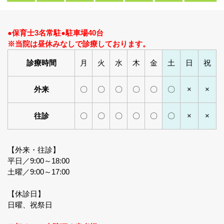
●保育士3名常駐●駐車場40台
※当院は昼休みなしで診療しております。
診療時間
月
火
水
木
金
土
日
祝
外来
〇
〇
〇
〇
〇
〇
×
×
往診
〇
〇
〇
〇
〇
〇
×
×
【外来・往診】
平日／9:00～18:00
土曜／9:00～17:00
【休診日】
日曜、祝祭日