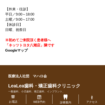
【外来・往診】
平日／9:00～18:00
土曜／9:00～17:00
【休診日】
日曜、祝祭日
※初めてご来院頂く患者様へ
「ネッツトヨタ八潮店」隣です
Googleマップ
医療法人社団 マハロ会
LeaLea歯科・矯正歯科クリニック
一般歯科、小児歯科、矯正歯科、インプラント、
口腔外科、訪問診療
お電話
アクセス
WEB予約
診療案内
〒340-0816 埼玉県八潮市中央 1－29－6