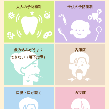
大人の予防歯科
子供の予防歯科
飲み込みがうまく
舌痛症
できない（嚥下指導）
口臭・口が乾く
ガマ腫