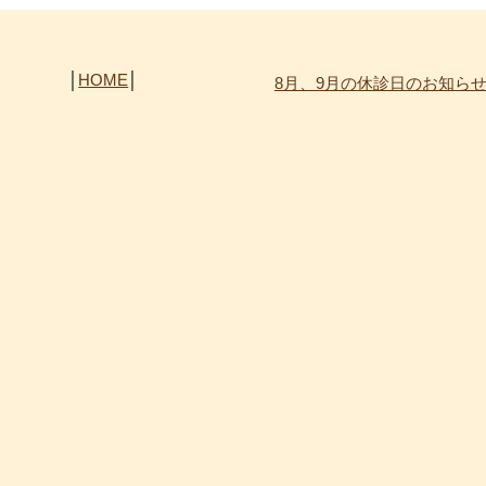
│
HOME
│
8月、9月の休診日のお知ら