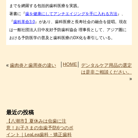
までを網羅する包括的歯科医療を実践。
著書に『
歯を健康にしてアンチエイジングを手に入れる方法
』、
『
歯科革命3.0
』があり、歯科医療と長寿社会の融合を提唱。現在
は一般社団法人日中友好予防歯科協会 理事長として、アジア圏に
おける予防医学の普及と歯科医療のDX化を牽引している。
│
HOME
│
«
歯肉炎と歯周炎の違い
デンタルケア用品の選定
は是非ご相談ください。
»
最近の投稿
【八潮市】夏休みは虫歯に注
意！お子さまの虫歯予防6つのポ
イント｜LeaLea歯科・矯正歯科