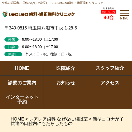
八潮の歯医者。昼休みなしで診療しているLeaLea歯科・矯正歯科クリニック。
駐車場完備
院内 / P1～P6
40台
MENU
〒340-0816 埼玉県八潮市中央 1-29-6
外来
9:00〜18:00（土17:00）
往診
9:00〜18:00（土17:00）
休診日
外来：日・祝、往診：日・祝
スタッフ紹介
HOME
医院紹介
診察のご案内
お知らせ
アクセス
インターネット
予約
HOME
>
レアレア歯科 なぜなに相談室
>
新型コロナが子
供達の口腔内にもたらしたもの