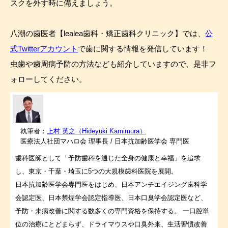
スクを外す時に備えましょう。
八潮の歯医者【lealea歯科・矯正歯科クリニック】では、
公
式Twitterアカウント
で歯に関する情報を発信しています！
虫歯や歯周病予防の方法なども紹介していますので、是非フ
ォローしてください。
執筆者：
上村 英之（Hideyuki Kamimura）
医療法人社団マハロ会 理事長 / 日本抗加齢医学会 専門医
歯科医師として「予防歯科を通じた全身の健康と幸福」を追求
し、東京・千葉・埼玉に5つの大規模歯科医院を展開。
日本抗加齢医学会専門医をはじめ、日本アンチエイジング歯科学
会認定医、日本禁煙学会認定指導医、日本口臭学会認定医など、
予防・未病改善に関する数多くの専門資格を保持する。 一口腔単
位の治療にとどまらず、ドライマウスや口臭外来、生活習慣改善