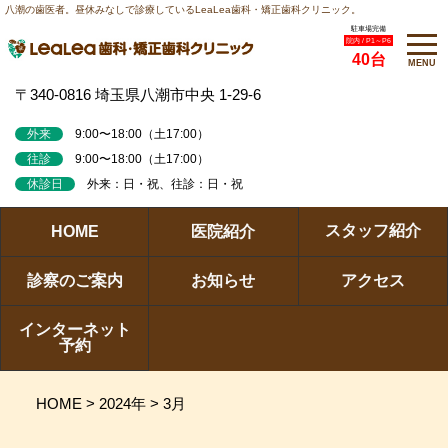
八潮の歯医者。昼休みなしで診療しているLeaLea歯科・矯正歯科クリニック。
駐車場完備
院内 / P1～P6
40台
MENU
〒340-0816 埼玉県八潮市中央 1-29-6
外来
9:00〜18:00（土17:00）
往診
9:00〜18:00（土17:00）
休診日
外来：日・祝、往診：日・祝
スタッフ紹介
HOME
医院紹介
診察のご案内
お知らせ
アクセス
インターネット
予約
HOME
>
2024年
>
3月