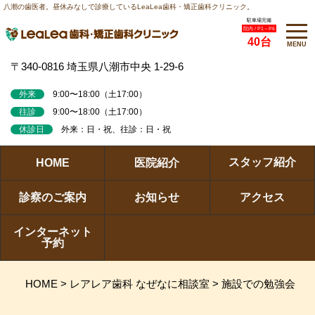
八潮の歯医者。昼休みなしで診療しているLeaLea歯科・矯正歯科クリニック。
駐車場完備
院内 / P1～P6
40台
MENU
〒340-0816 埼玉県八潮市中央 1-29-6
外来
9:00〜18:00（土17:00）
往診
9:00〜18:00（土17:00）
休診日
外来：日・祝、往診：日・祝
スタッフ紹介
HOME
医院紹介
診察のご案内
お知らせ
アクセス
インターネット
予約
HOME
>
レアレア歯科 なぜなに相談室
>
施設での勉強会