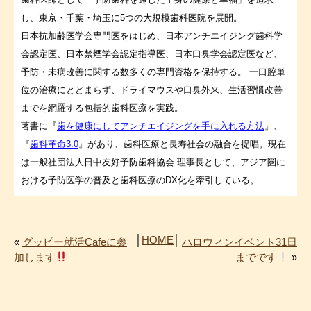
し、東京・千葉・埼玉に5つの大規模歯科医院を展開。
日本抗加齢医学会専門医をはじめ、日本アンチエイジング歯科学
会認定医、日本禁煙学会認定指導医、日本口臭学会認定医など、
予防・未病改善に関する数多くの専門資格を保持する。 一口腔単
位の治療にとどまらず、ドライマウスや口臭外来、生活習慣改善
までを網羅する包括的歯科医療を実践。
著書に『
歯を健康にしてアンチエイジングを手に入れる方法
』、
『
歯科革命3.0
』があり、歯科医療と長寿社会の融合を提唱。現在
は一般社団法人日中友好予防歯科協会 理事長として、アジア圏に
おける予防医学の普及と歯科医療のDX化を牽引している。
│
HOME
│
«
グッピー就活Cafeに参
ハロウィンイベント31日
加します
までです
»