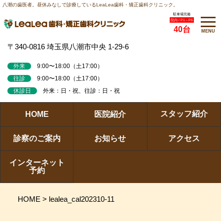
八潮の歯医者。昼休みなしで診療しているLeaLea歯科・矯正歯科クリニック。
駐車場完備
院内 / P1～P6
40台
MENU
〒340-0816 埼玉県八潮市中央 1-29-6
外来
9:00〜18:00（土17:00）
往診
9:00〜18:00（土17:00）
休診日
外来：日・祝、往診：日・祝
スタッフ紹介
HOME
医院紹介
診察のご案内
お知らせ
アクセス
インターネット
予約
HOME
>
lealea_cal202310-11