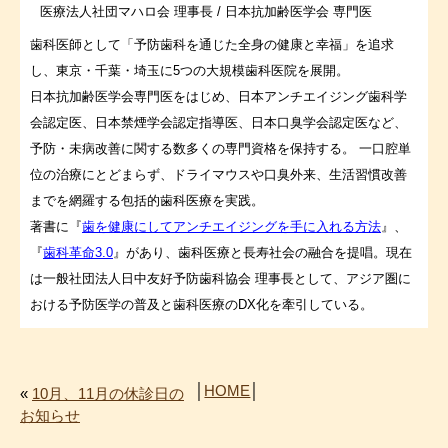
医療法人社団マハロ会 理事長 / 日本抗加齢医学会 専門医
歯科医師として「予防歯科を通じた全身の健康と幸福」を追求
し、東京・千葉・埼玉に5つの大規模歯科医院を展開。
日本抗加齢医学会専門医をはじめ、日本アンチエイジング歯科学
会認定医、日本禁煙学会認定指導医、日本口臭学会認定医など、
予防・未病改善に関する数多くの専門資格を保持する。 一口腔単
位の治療にとどまらず、ドライマウスや口臭外来、生活習慣改善
までを網羅する包括的歯科医療を実践。
著書に『
歯を健康にしてアンチエイジングを手に入れる方法
』、
『
歯科革命3.0
』があり、歯科医療と長寿社会の融合を提唱。現在
は一般社団法人日中友好予防歯科協会 理事長として、アジア圏に
おける予防医学の普及と歯科医療のDX化を牽引している。
│
HOME
│
«
10月、11月の休診日の
お知らせ