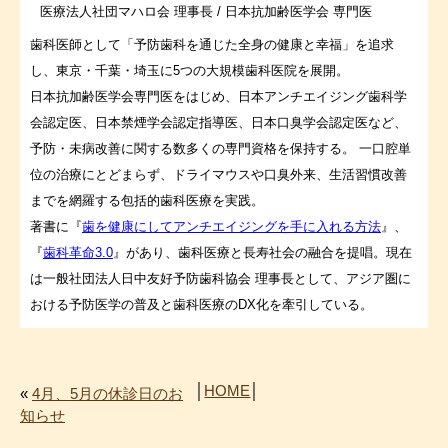
医療法人社団マハロ会 理事長 / 日本抗加齢医学会 専門医
歯科医師として「予防歯科を通じた全身の健康と幸福」を追求
し、東京・千葉・埼玉に5つの大規模歯科医院を展開。
日本抗加齢医学会専門医をはじめ、日本アンチエイジング歯科学
会認定医、日本禁煙学会認定指導医、日本口臭学会認定医など、
予防・未病改善に関する数多くの専門資格を保持する。 一口腔単
位の治療にとどまらず、ドライマウスや口臭外来、生活習慣改善
までを網羅する包括的歯科医療を実践。
著書に『
歯を健康にしてアンチエイジングを手に入れる方法
』、
『
歯科革命3.0
』があり、歯科医療と長寿社会の融合を提唱。現在
は一般社団法人日中友好予防歯科協会 理事長として、アジア圏に
おける予防医学の普及と歯科医療のDX化を牽引している。
│
HOME
│
«
4月、5月の休診日のお
知らせ