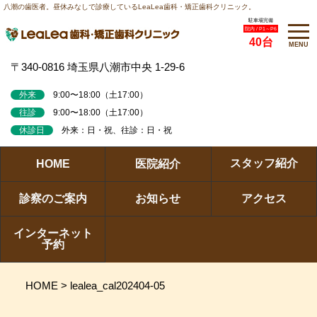
八潮の歯医者。昼休みなしで診療しているLeaLea歯科・矯正歯科クリニック。
駐車場完備
院内 / P1～P6
40台
MENU
〒340-0816 埼玉県八潮市中央 1-29-6
外来
9:00〜18:00（土17:00）
往診
9:00〜18:00（土17:00）
休診日
外来：日・祝、往診：日・祝
スタッフ紹介
HOME
医院紹介
診察のご案内
お知らせ
アクセス
インターネット
予約
HOME
>
lealea_cal202404-05