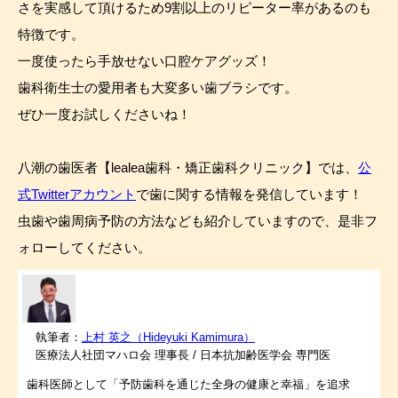
さを実感して頂けるため9割以上のリピーター率があるのも
特徴です。
一度使ったら手放せない口腔ケアグッズ！
歯科衛生士の愛用者も大変多い歯ブラシです。
ぜひ一度お試しくださいね！
八潮の歯医者【lealea歯科・矯正歯科クリニック】では、
公
式Twitterアカウント
で歯に関する情報を発信しています！
虫歯や歯周病予防の方法なども紹介していますので、是非フ
ォローしてください。
執筆者：
上村 英之（Hideyuki Kamimura）
医療法人社団マハロ会 理事長 / 日本抗加齢医学会 専門医
歯科医師として「予防歯科を通じた全身の健康と幸福」を追求