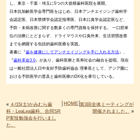
し、東京・千葉・埼玉に5つの大規模歯科医院を展開。
日本抗加齢医学会専門医をはじめ、日本アンチエイジング歯科学
会認定医、日本禁煙学会認定指導医、日本口臭学会認定医など、
予防・未病改善に関する数多くの専門資格を保持する。 一口腔単
位の治療にとどまらず、ドライマウスや口臭外来、生活習慣改善
までを網羅する包括的歯科医療を実践。
著書に『
歯を健康にしてアンチエイジングを手に入れる方法
』、
『
歯科革命3.0
』があり、歯科医療と長寿社会の融合を提唱。現在
は一般社団法人日中友好予防歯科協会 理事長として、アジア圏に
おける予防医学の普及と歯科医療のDX化を牽引している。
│
HOME
│
«
４/15(土)かみむら歯
第3回全体ミーティングが
科・LeaLea歯科、合同SR
開催されました。
»
P実技勉強会を行いまし
た。