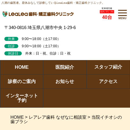
八潮の歯医者。昼休みなしで診療しているLeaLea歯科・矯正歯科クリニック。
駐車場完備
院内 / P1～P6
40台
MENU
〒340-0816 埼玉県八潮市中央 1-29-6
外来
9:00〜18:00（土17:00）
往診
9:00〜18:00（土17:00）
休診日
外来：日・祝、往診：日・祝
スタッフ紹介
HOME
医院紹介
診察のご案内
お知らせ
アクセス
インターネット
予約
HOME
>
レアレア歯科 なぜなに相談室
>
当院イチオシの
歯ブラシ