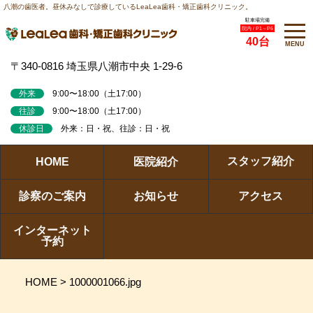
八潮の歯医者。昼休みなしで診療しているLeaLea歯科・矯正歯科クリニック。
駐車場完備
院内 / P1～P6
40台
MENU
〒340-0816 埼玉県八潮市中央 1-29-6
外来
9:00〜18:00（土17:00）
往診
9:00〜18:00（土17:00）
休診日
外来：日・祝、往診：日・祝
スタッフ紹介
HOME
医院紹介
診察のご案内
お知らせ
アクセス
インターネット
予約
HOME
>
1000001066.jpg