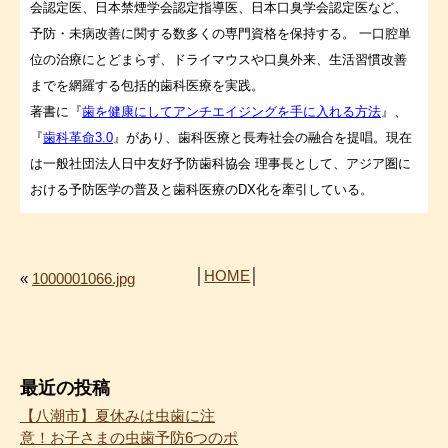
会認定医、日本禁煙学会認定指導医、日本口臭学会認定医など、
予防・未病改善に関する数多くの専門資格を保持する。 一口腔単
位の治療にとどまらず、ドライマウスや口臭外来、生活習慣改善
までを網羅する包括的歯科医療を実践。
著書に『
歯を健康にしてアンチエイジングを手に入れる方法
』、
『
歯科革命3.0
』があり、歯科医療と長寿社会の融合を提唱。現在
は一般社団法人日中友好予防歯科協会 理事長として、アジア圏に
おける予防医学の普及と歯科医療のDX化を牽引している。
│
HOME
│
«
1000001066.jpg
最近の投稿
【八潮市】夏休みは虫歯に注
意！お子さまの虫歯予防6つのポ