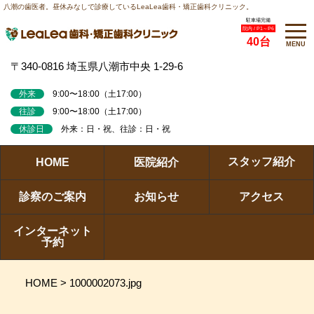
八潮の歯医者。昼休みなしで診療しているLeaLea歯科・矯正歯科クリニック。
駐車場完備
院内 / P1～P6
40台
MENU
〒340-0816 埼玉県八潮市中央 1-29-6
外来
9:00〜18:00（土17:00）
往診
9:00〜18:00（土17:00）
休診日
外来：日・祝、往診：日・祝
スタッフ紹介
HOME
医院紹介
診察のご案内
お知らせ
アクセス
インターネット
予約
HOME
>
1000002073.jpg