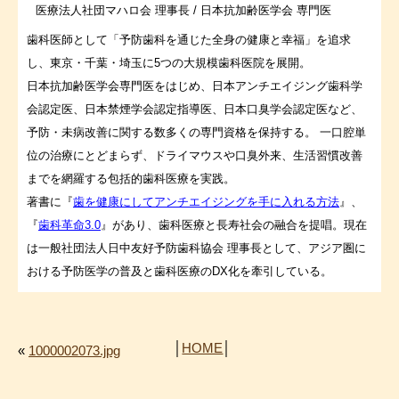
医療法人社団マハロ会 理事長 / 日本抗加齢医学会 専門医
歯科医師として「予防歯科を通じた全身の健康と幸福」を追求
し、東京・千葉・埼玉に5つの大規模歯科医院を展開。
日本抗加齢医学会専門医をはじめ、日本アンチエイジング歯科学
会認定医、日本禁煙学会認定指導医、日本口臭学会認定医など、
予防・未病改善に関する数多くの専門資格を保持する。 一口腔単
位の治療にとどまらず、ドライマウスや口臭外来、生活習慣改善
までを網羅する包括的歯科医療を実践。
著書に『
歯を健康にしてアンチエイジングを手に入れる方法
』、
『
歯科革命3.0
』があり、歯科医療と長寿社会の融合を提唱。現在
は一般社団法人日中友好予防歯科協会 理事長として、アジア圏に
おける予防医学の普及と歯科医療のDX化を牽引している。
│
HOME
│
«
1000002073.jpg