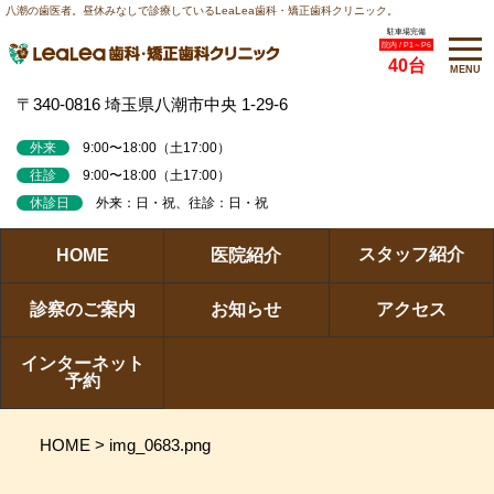
八潮の歯医者。昼休みなしで診療しているLeaLea歯科・矯正歯科クリニック。
駐車場完備
院内 / P1～P6
40台
MENU
〒340-0816 埼玉県八潮市中央 1-29-6
外来
9:00〜18:00（土17:00）
往診
9:00〜18:00（土17:00）
休診日
外来：日・祝、往診：日・祝
スタッフ紹介
HOME
医院紹介
診察のご案内
お知らせ
アクセス
インターネット
予約
HOME
>
img_0683.png