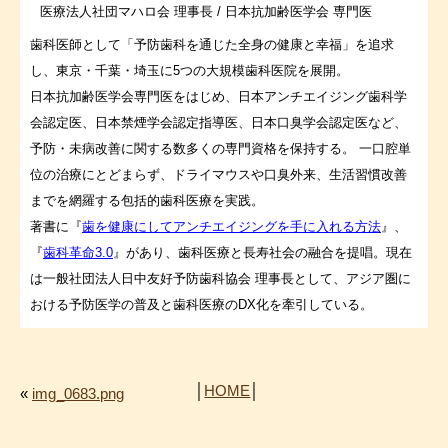
医療法人社団マハロ会 理事長 / 日本抗加齢医学会 専門医
歯科医師として「予防歯科を通じた全身の健康と幸福」を追求
し、東京・千葉・埼玉に5つの大規模歯科医院を展開。
日本抗加齢医学会専門医をはじめ、日本アンチエイジング歯科学
会認定医、日本禁煙学会認定指導医、日本口臭学会認定医など、
予防・未病改善に関する数多くの専門資格を保持する。 一口腔単
位の治療にとどまらず、ドライマウスや口臭外来、生活習慣改善
までを網羅する包括的歯科医療を実践。
著書に『
歯を健康にしてアンチエイジングを手に入れる方法
』、
『
歯科革命3.0
』があり、歯科医療と長寿社会の融合を提唱。現在
は一般社団法人日中友好予防歯科協会 理事長として、アジア圏に
おける予防医学の普及と歯科医療のDX化を牽引している。
│
HOME
│
«
img_0683.png