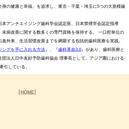
全身の健康と幸福」を追求し、東京・千葉・埼玉に5つの大規模歯
日本アンチエイジング歯科学会認定医、日本禁煙学会認定指導
・未病改善に関する数多くの専門資格を保持する。 一口腔単位の
口臭外来、生活習慣改善までを網羅する包括的歯科医療を実践。
ジングを手に入れる方法
』、『
歯科革命3.0
』があり、歯科医療と
社団法人日中友好予防歯科協会 理事長として、アジア圏における
を牽引している。
│
HOME
│