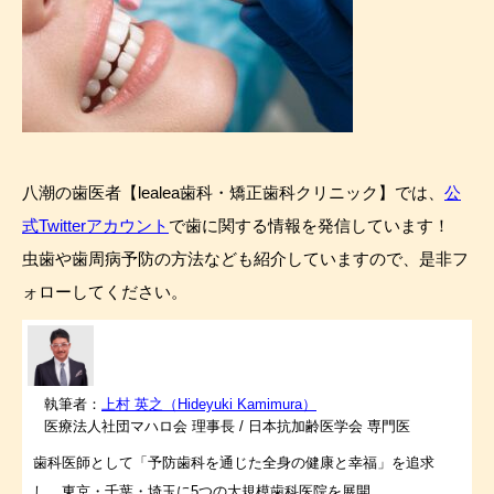
八潮の歯医者【lealea歯科・矯正歯科クリニック】では、
公
式Twitterアカウント
で歯に関する情報を発信しています！
虫歯や歯周病予防の方法なども紹介していますので、是非フ
ォローしてください。
執筆者：
上村 英之（Hideyuki Kamimura）
医療法人社団マハロ会 理事長 / 日本抗加齢医学会 専門医
歯科医師として「予防歯科を通じた全身の健康と幸福」を追求
し、東京・千葉・埼玉に5つの大規模歯科医院を展開。