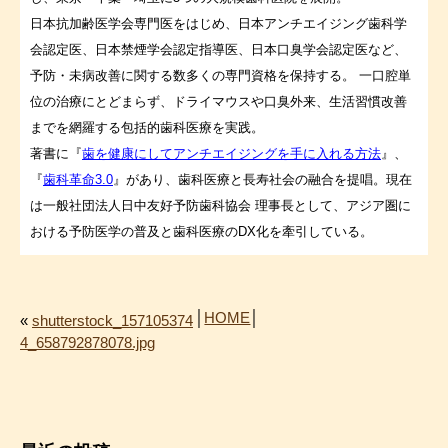
日本抗加齢医学会専門医をはじめ、日本アンチエイジング歯科学
会認定医、日本禁煙学会認定指導医、日本口臭学会認定医など、
予防・未病改善に関する数多くの専門資格を保持する。 一口腔単
位の治療にとどまらず、ドライマウスや口臭外来、生活習慣改善
までを網羅する包括的歯科医療を実践。
著書に『
歯を健康にしてアンチエイジングを手に入れる方法
』、
『
歯科革命3.0
』があり、歯科医療と長寿社会の融合を提唱。現在
は一般社団法人日中友好予防歯科協会 理事長として、アジア圏に
おける予防医学の普及と歯科医療のDX化を牽引している。
│
HOME
│
«
shutterstock_157105374
4_658792878078.jpg