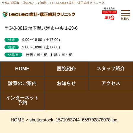
八潮の歯医者。昼休みなしで診療しているLeaLea歯科・矯正歯科クリニック。
駐車場完備
院内 / P1～P6
40台
MENU
〒340-0816 埼玉県八潮市中央 1-29-6
外来
9:00〜18:00（土17:00）
往診
9:00〜18:00（土17:00）
休診日
外来：日・祝、往診：日・祝
スタッフ紹介
HOME
医院紹介
診察のご案内
お知らせ
アクセス
インターネット
予約
HOME
>
shutterstock_1571053744_658792878078.jpg