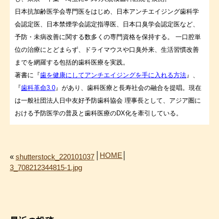
日本抗加齢医学会専門医をはじめ、日本アンチエイジング歯科学
会認定医、日本禁煙学会認定指導医、日本口臭学会認定医など、
予防・未病改善に関する数多くの専門資格を保持する。 一口腔単
位の治療にとどまらず、ドライマウスや口臭外来、生活習慣改善
までを網羅する包括的歯科医療を実践。
著書に『
歯を健康にしてアンチエイジングを手に入れる方法
』、
『
歯科革命3.0
』があり、歯科医療と長寿社会の融合を提唱。現在
は一般社団法人日中友好予防歯科協会 理事長として、アジア圏に
おける予防医学の普及と歯科医療のDX化を牽引している。
│
HOME
│
«
shutterstock_220101037
3_708212344815-1.jpg