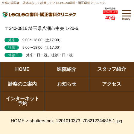
八潮の歯医者。昼休みなしで診療しているLeaLea歯科・矯正歯科クリニック。
駐車場完備
院内 / P1～P6
40台
MENU
〒340-0816 埼玉県八潮市中央 1-29-6
外来
9:00〜18:00（土17:00）
往診
9:00〜18:00（土17:00）
休診日
外来：日・祝、往診：日・祝
スタッフ紹介
HOME
医院紹介
診察のご案内
お知らせ
アクセス
インターネット
予約
HOME
>
shutterstock_2201010373_708212344815-1.jpg