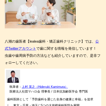
八潮の歯医者【lealea歯科・矯正歯科クリニック】では、
公
式Twitterアカウント
で歯に関する情報を発信しています！
虫歯や歯周病予防の方法なども紹介していますので、是非フ
ォローしてください。
執筆者：
上村 英之（Hideyuki Kamimura）
医療法人社団マハロ会 理事長 / 日本抗加齢医学会 専門医
歯科医師として「予防歯科を通じた全身の健康と幸福」を追求
し、東京・千葉・埼玉に5つの大規模歯科医院を展開。