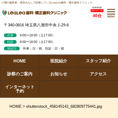
八潮の歯医者。昼休みなしで診療しているLeaLea歯科・矯正歯科クリニック。
駐車場完備
院内 / P1～P6
40台
MENU
〒340-0816 埼玉県八潮市中央 1-29-6
外来
9:00〜18:00（土17:00）
往診
9:00〜18:00（土17:00）
休診日
外来：日・祝、往診：日・祝
スタッフ紹介
HOME
医院紹介
診察のご案内
お知らせ
アクセス
インターネット
予約
HOME
>
shutterstock_458145142_682809775441.jpg