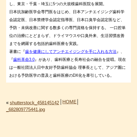
し、東京・千葉・埼玉に5つの大規模歯科医院を展開。
日本抗加齢医学会専門医をはじめ、日本アンチエイジング歯科学
会認定医、日本禁煙学会認定指導医、日本口臭学会認定医など、
予防・未病改善に関する数多くの専門資格を保持する。 一口腔単
位の治療にとどまらず、ドライマウスや口臭外来、生活習慣改善
までを網羅する包括的歯科医療を実践。
著書に『
歯を健康にしてアンチエイジングを手に入れる方法
』、
『
歯科革命3.0
』があり、歯科医療と長寿社会の融合を提唱。現在
は一般社団法人日中友好予防歯科協会 理事長として、アジア圏に
おける予防医学の普及と歯科医療のDX化を牽引している。
│
HOME
│
«
shutterstock_458145142
_682809775441.jpg