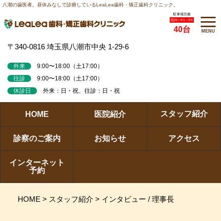
八潮の歯医者。昼休みなしで診療しているLeaLea歯科・矯正歯科クリニック。
駐車場完備
院内 / P1～P6
40台
MENU
〒340-0816 埼玉県八潮市中央 1-29-6
外来
9:00〜18:00（土17:00）
往診
9:00〜18:00（土17:00）
休診日
外来：日・祝、往診：日・祝
スタッフ紹介
HOME
医院紹介
診察のご案内
お知らせ
アクセス
インターネット
予約
HOME
>
スタッフ紹介
>
インタビュー / 理事長