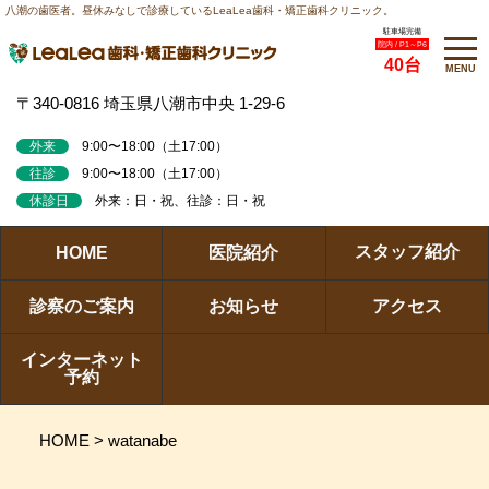
八潮の歯医者。昼休みなしで診療しているLeaLea歯科・矯正歯科クリニック。
駐車場完備
院内 / P1～P6
40台
MENU
〒340-0816 埼玉県八潮市中央 1-29-6
外来
9:00〜18:00（土17:00）
往診
9:00〜18:00（土17:00）
休診日
外来：日・祝、往診：日・祝
スタッフ紹介
HOME
医院紹介
診察のご案内
お知らせ
アクセス
インターネット
予約
HOME
>
watanabe