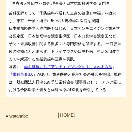
医療法人社団マハロ会 理事長 / 日本抗加齢医学会 専門医
歯科医師として「予防歯科を通じた全身の健康と幸福」を追求
し、東京・千葉・埼玉に5つの大規模歯科医院を展開。
日本抗加齢医学会専門医をはじめ、日本アンチエイジング歯科学
会認定医、日本禁煙学会認定指導医、日本口臭学会認定医など、
予防・未病改善に関する数多くの専門資格を保持する。 一口腔単
位の治療にとどまらず、ドライマウスや口臭外来、生活習慣改善
までを網羅する包括的歯科医療を実践。
著書に『
歯を健康にしてアンチエイジングを手に入れる方法
』、
『
歯科革命3.0
』があり、歯科医療と長寿社会の融合を提唱。現在
は一般社団法人日中友好予防歯科協会 理事長として、アジア圏に
おける予防医学の普及と歯科医療のDX化を牽引している。
│
HOME
│
«
watanabe