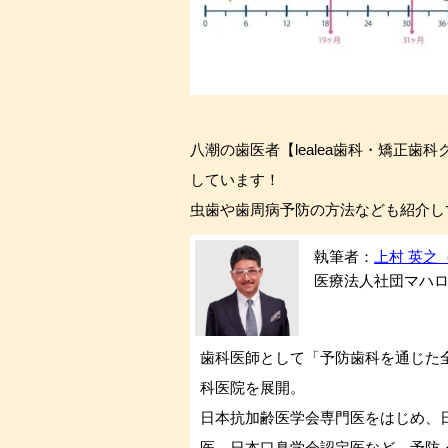
八潮の歯医者【lealea歯科・矯正歯
しています！
虫歯や歯周病予防の方法なども紹介し
執筆者：
上村 英之（H
医療法人社団マハロ会
歯科医師として「予防歯科を通じた
科医院を展開。
日本抗加齢医学会専門医をはじめ、
医、日本口臭学会認定医など、予防