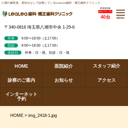
八潮の歯医者。昼休みなしで診療しているLeaLea歯科・矯正歯科クリニック。
駐車場完備
院内 / P1～P6
40台
MENU
〒340-0816 埼玉県八潮市中央 1-29-6
外来
9:00〜18:00（土17:00）
往診
9:00〜18:00（土17:00）
休診日
外来：日・祝、往診：日・祝
スタッフ紹介
HOME
医院紹介
診察のご案内
お知らせ
アクセス
インターネット
予約
HOME
>
img_2418-1.jpg