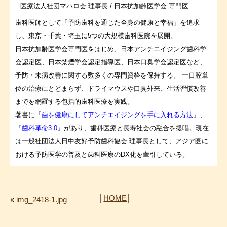
医療法人社団マハロ会 理事長 / 日本抗加齢医学会 専門医
歯科医師として「予防歯科を通じた全身の健康と幸福」を追求
し、東京・千葉・埼玉に5つの大規模歯科医院を展開。
日本抗加齢医学会専門医をはじめ、日本アンチエイジング歯科学
会認定医、日本禁煙学会認定指導医、日本口臭学会認定医など、
予防・未病改善に関する数多くの専門資格を保持する。 一口腔単
位の治療にとどまらず、ドライマウスや口臭外来、生活習慣改善
までを網羅する包括的歯科医療を実践。
著書に『
歯を健康にしてアンチエイジングを手に入れる方法
』、
『
歯科革命3.0
』があり、歯科医療と長寿社会の融合を提唱。現在
は一般社団法人日中友好予防歯科協会 理事長として、アジア圏に
おける予防医学の普及と歯科医療のDX化を牽引している。
│
HOME
│
«
img_2418-1.jpg