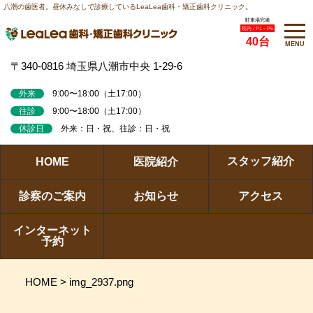
八潮の歯医者。昼休みなしで診療しているLeaLea歯科・矯正歯科クリニック。
駐車場完備
院内 / P1～P6
40台
MENU
〒340-0816 埼玉県八潮市中央 1-29-6
外来
9:00〜18:00（土17:00）
往診
9:00〜18:00（土17:00）
休診日
外来：日・祝、往診：日・祝
スタッフ紹介
HOME
医院紹介
診察のご案内
お知らせ
アクセス
インターネット
予約
HOME
>
img_2937.png