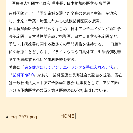
医療法人社団マハロ会 理事長 / 日本抗加齢医学会 専門医
歯科医師として「予防歯科を通じた全身の健康と幸福」を追求
し、東京・千葉・埼玉に5つの大規模歯科医院を展開。
日本抗加齢医学会専門医をはじめ、日本アンチエイジング歯科学
会認定医、日本禁煙学会認定指導医、日本口臭学会認定医など、
予防・未病改善に関する数多くの専門資格を保持する。 一口腔単
位の治療にとどまらず、ドライマウスや口臭外来、生活習慣改善
までを網羅する包括的歯科医療を実践。
著書に『
歯を健康にしてアンチエイジングを手に入れる方法
』、
『
歯科革命3.0
』があり、歯科医療と長寿社会の融合を提唱。現在
は一般社団法人日中友好予防歯科協会 理事長として、アジア圏に
おける予防医学の普及と歯科医療のDX化を牽引している。
│
HOME
│
«
img_2937.png